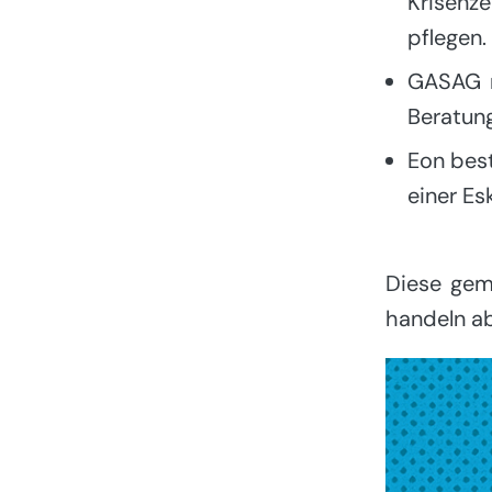
Krisenze
pflegen.
GASAG m
Beratung
Eon best
einer Es
Diese gem
handeln ab