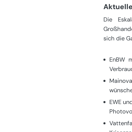
Aktuell
Die Eska
Großhandel
sich die G
EnBW me
Verbrauc
Mainova
wünschen
EWE und 
Photovo
Vattenfa